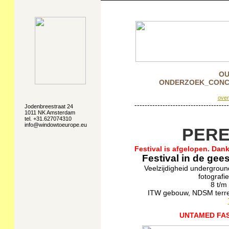
OU
ONDERZOEK_CONC
ove
-------------------------------------
Jodenbreestraat 24
1011 NK Amsterdam
tel. +31.627074310
info@windowtoeurope.eu
PERE
Festival is afgelopen. Dan
Festival in de ge
Veelzijdigheid undergroun
fotografie
8 t/m
ITW gebouw, NDSM terre
UNTAMED FAS