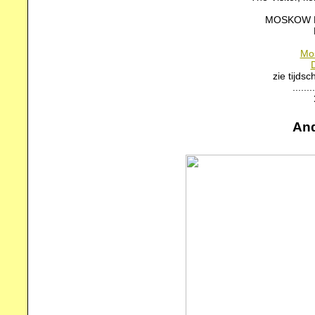
MOSKOW 
Mos
zie tijds
........
And