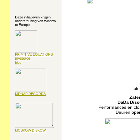
Deze initiatieven krijgen
ondersteuning van Window
to Europe
PRIMITIVE EQUATIONS
myspace
blog
foto
KIDNAP RECORDS
Zate
DaDa Disc
Performances en closi
Deuren open 
\
MOSKOW DISKOW