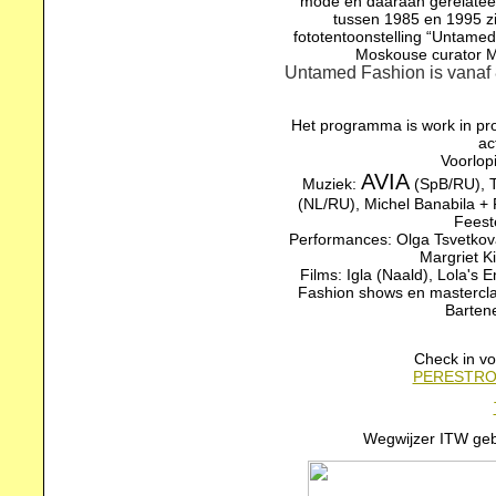
mode en daaraan gerelatee
tussen 1985 en 1995 zi
fototentoonstelling “Untame
Moskouse curator Mi
Untamed Fashion is vanaf 
Het programma is work in pr
ac
Voorlop
AVIA
Muziek:
(SpB/RU), T
(NL/RU), Michel Banabila +
Feest
Performances: Olga Tsvetko
Margriet K
Films: Igla (Naald), Lola's 
Fashion shows en mastercla
Barten
Check in vo
PERESTRO
Wegwijzer ITW ge